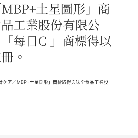
MBP+土星圖形」商
食品工業股份有限公
「每日C 」商標得以
註冊。
骨ケア／MBP+土星圖形」商標取得與味全食品工業股