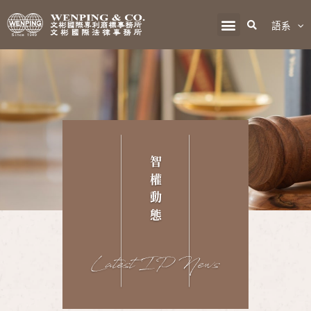
語系
智
權
動
態