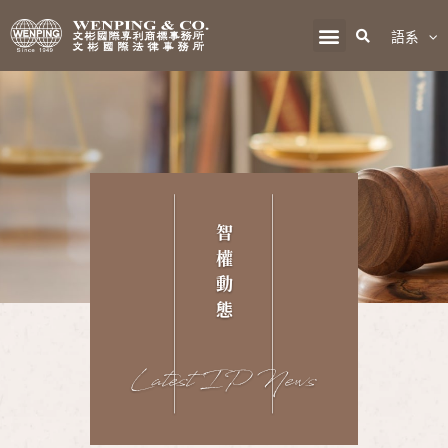
語系
智
權
動
態