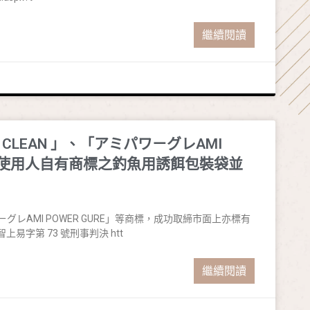
繼續閱讀
 CLEAN 」、「アミパワㄧグレAMI
標有使用人自有商標之釣魚用誘餌包裝袋並
ワㄧグレAMI POWER GURE」等商標，成功取締市面上亦標有
易字第 73 號刑事判決 htt
繼續閱讀