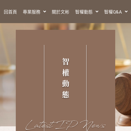
回首頁
專業服務
關於文彬
智權動態
智權Q&A
智
權
動
態