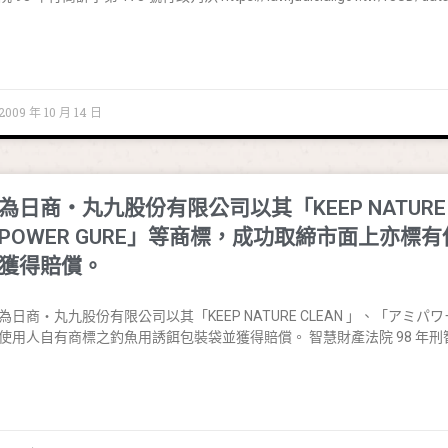
2009 年 10 月 14 日
為日商‧丸九股份有限公司以其「KEEP NATURE
POWER GURE」等商標，成功取締市面上亦
獲得賠償。
為日商‧丸九股份有限公司以其「KEEP NATURE CLEAN 」、「アミパ
使用人自有商標之釣魚用誘餌包裝袋並獲得賠償。 智慧財產法院 98 年刑智上