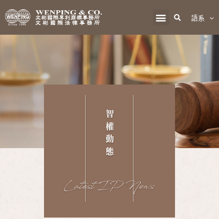
語系
智
權
動
態