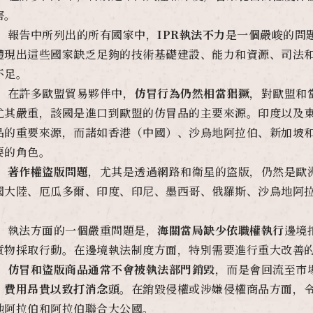
害。
、 報告中所列出的所有國家中，
IPR
執法不力
是一個嚴峻的問
體現出這些國家缺乏足夠的技術基礎建設、能力和資源、司法和
不足。
、 在許多歐盟貿易夥伴中，
仿冒行為仍然相當猖獗
，對歐盟和
尤其嚴重，該國是進口到歐盟的仿冒品的主要來源。印度以及
品的重要來源，而諸如香港（中國）、沙烏地阿拉伯、新加坡
要的角色。
、
著作權盜版問題
，尤其是透過網路和衛星的盜版，仍然是歐
國大陸、厄瓜多爾、印度、印尼、墨西哥、俄羅斯、沙烏地阿
。
、 執法方面的一個嚴重問題是，
海關當局缺少依職權執行
邊境
貨物採取行動。在邊境執法制度方面，特別需要進行重大改善
、
仿冒和盜版商品通常不會被執法部門銷毀
，而是會回流至市
，費用昂貴以致打消念頭
。在銷毀侵權或涉嫌侵權商品方面，
地阿拉伯和阿拉伯聯合大公國。