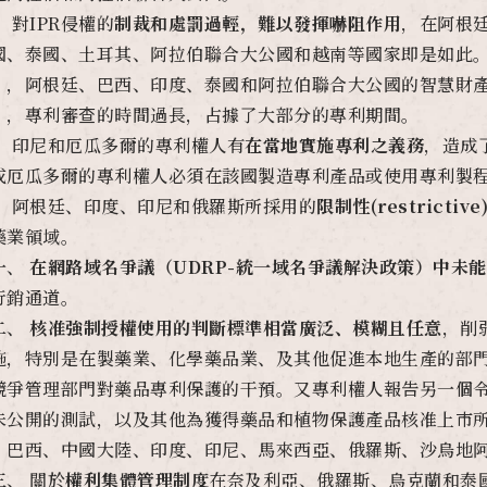
 對IPR侵權的
制裁和處罰過輕，難以發揮嚇阻作用
，在阿根
國、泰國、土耳其、阿拉伯聯合大公國和越南等國家即是如此
），阿根廷、巴西、印度、泰國和阿拉伯聯合大公國的智慧財
），專利審查的時間過長，占據了大部分的專利期間。
、 印尼和厄瓜多爾的專利權人有
在當地實施專利之義務
，造成
或厄瓜多爾的專利權人必須在該國製造專利產品或使用專利製
、 阿根廷、印度、印尼和俄羅斯所採用的
限制性(restricti
藥業領域。
一、
在網路域名爭議（UDRP-統一域名爭議解決政策）中未能
行銷通道。
二、
核准強制授權使用的判斷標準相當廣泛、模糊且任意
，削
施，特別是在製藥業、化學藥品業、及其他促進本地生產的部
競爭管理部門對藥品專利保護的干預。又專利權人報告另一個
未公開的測試，以及其他為獲得藥品和植物保護產品核准上市
、巴西、中國大陸、印度、印尼、馬來西亞、俄羅斯、沙烏地
三、 關於
權利集體管理制度
在奈及利亞、俄羅斯、烏克蘭和泰