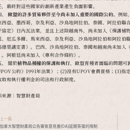
任，最終對這些國家的創新產業產生負面影響。
四、
歐盟的許多貿易夥伴至今尚未加入重要的國際公約
。例如
來西亞、墨西哥、奈及利亞、沙烏地阿拉伯、泰國、阿拉伯聯
牙協定》日內瓦法案，並且上述除越南外，尚未加入《保護植物新品
廷、厄瓜多爾、馬來西亞、奈及利亞、沙烏地阿拉伯和阿拉伯
馬德里議定書》。巴西、沙烏地阿拉伯、泰國和越南尚未加入《W
》。阿根廷尚未加入《專利合作條約》。
五、 關於
植物品種權的保護和執行
，歐盟育種者面臨的問題可歸
UPOV公約》1991年法案）；(2)沒有UPOV會員資格；(3
收取和執行權利金的司法和行政制度。
料來源：智慧財產局
上一篇
加拿大智慧財產局公告審查意見書(OA)延期答復的限制