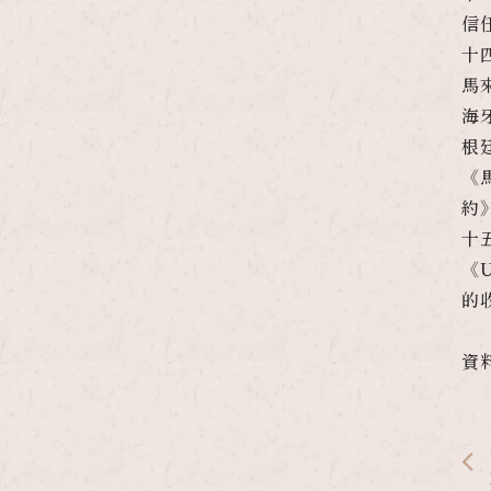
信
十
馬
海
根
《
約
十
《
的
資