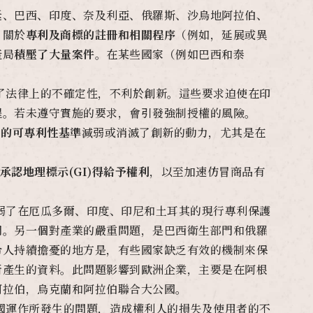
廷、巴西、印度、奈及利亞、俄羅斯、沙烏地阿拉伯、
。關於
專利及商標的註冊和相關程序
（例如，延展或異
產局
積壓了大量案件
。在某些國家（例如巴西和泰
了法律上的不確定性，不利於創新。這些要求迫使在印
程。若未遵守實施的要求，會引發強制授權的風險。
ve)的可專利性基準
減弱或消滅了創新的動力，尤其是在
承認地理標示(GI)得給予權利
，以至加速仿冒商品有
弱了在厄瓜多爾、印度、印尼和土耳其的現行專利保護
門。另一個對產業的嚴重問題，是巴西衛生部門和俄羅
令人持續擔憂的地方是，有些國家缺乏有效的機制來保
所產生的資料。此問題影響到歐洲企業，主要是在阿根
阿拉伯，烏克蘭和阿拉伯聯合大公國。
國運作所發生的問題，造成權利人的損失及使用者的不