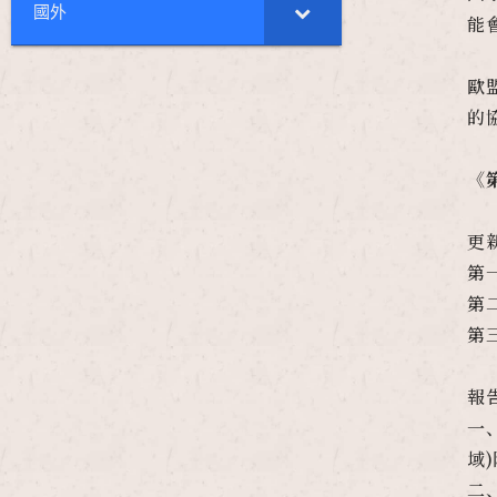
國外
能
歐
的
《
更
第
第
第
報
一
域
二