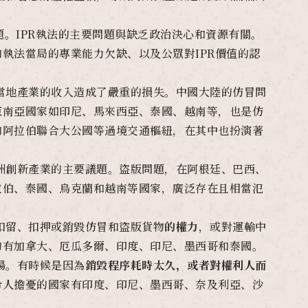
題。IPR執法的主要問題與缺乏政治決心和資源有關。
執法當局的專業能力欠缺、以及公眾對IPR價值的認
當地產業的收入造成了嚴重的損失。中國大陸的仿冒問
東南亞國家如印尼、馬來西亞、泰國、越南等，也是仿
和阿拉伯聯合大公國等過境交通樞紐，在其中也扮演著
洲創新產業的主要議題。盜版問題，在阿根廷、巴西、
拉伯、泰國、烏克蘭和越南等國家，廣泛存在且相當氾
扣留、扣押或銷毀仿冒和盜版貨物
的權力
，或對運輸中
的有加拿大、厄瓜多爾、印度、印尼、墨西哥和泰國。
場。有時候是因為
銷毀程序耗時太久，或者對權利人而
令人擔憂的國家有印度、印尼、墨西哥、奈及利亞、沙