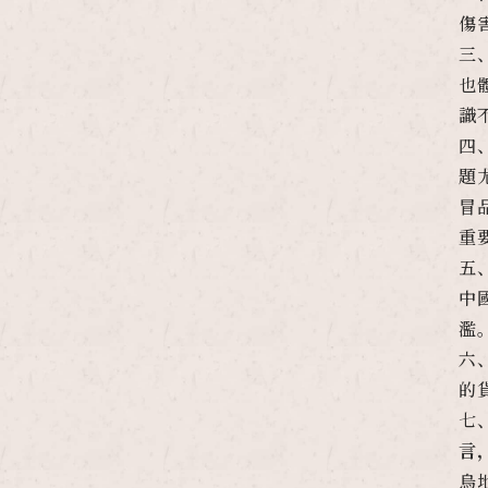
傷
三
也
識
四
題
冒
重
五
中
濫
六
的
七
言
烏