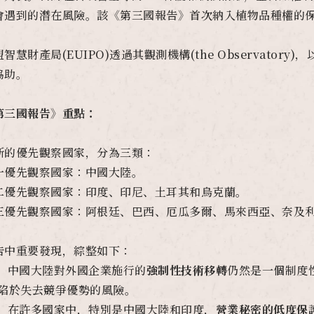
會遇到的潛在風險。該《第三國報告》首次納入植物品種權的
盟智慧財產局(EUIPO)透過其觀測機構(the Observat
協助。
第三國報告》重點：
新的優先觀察國家，分為三類：
一優先觀察國家：中國大陸。
二優先觀察國家：印度、印尼、土耳其和烏克蘭。
三優先觀察國家：阿根廷、巴西、厄瓜多爾、馬來西亞、奈及
告中重要發現，綜整如下：
、 中國大陸對外國企業施行的
強制性技術移轉
仍然是一個制度
)陷於失去競爭優勢的風險。
、 在許多國家中，特別是中國大陸和印度，
營業秘密的低度保