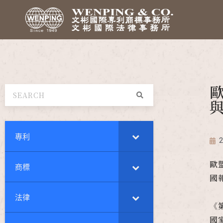
歐
專利
2
歐盟
商標
國
法律
《
國