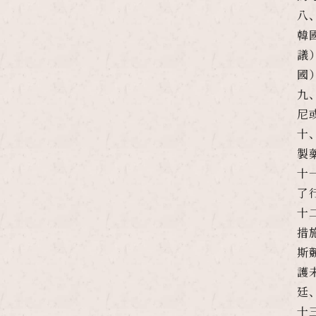
八、
韓
議
國
九
尼
十
製
十
了
十
措
斯
護
廷
十