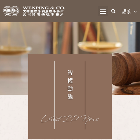
語系
智
權
動
態