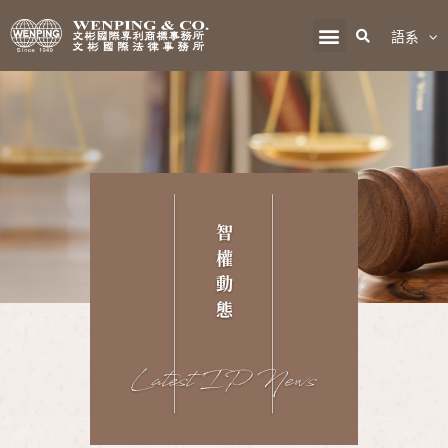
語系
智
權
動
態