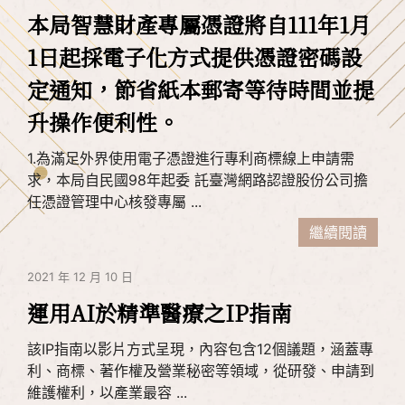
本局智慧財產專屬憑證將自111年1月
1日起採電子化方式提供憑證密碼設
定通知，節省紙本郵寄等待時間並提
升操作便利性。
1.為滿足外界使用電子憑證進行專利商標線上申請需
求，本局自民國98年起委 託臺灣網路認證股份公司擔
任憑證管理中心核發專屬 ...
繼續閱讀
2021 年 12 月 10 日
運用AI於精準醫療之IP指南
該IP指南以影片方式呈現，內容包含12個議題，涵蓋專
利、商標、著作權及營業秘密等領域，從研發、申請到
維護權利，以產業最容 ...