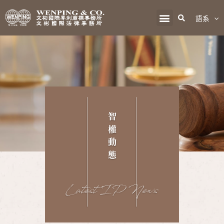
語系
智
權
動
態