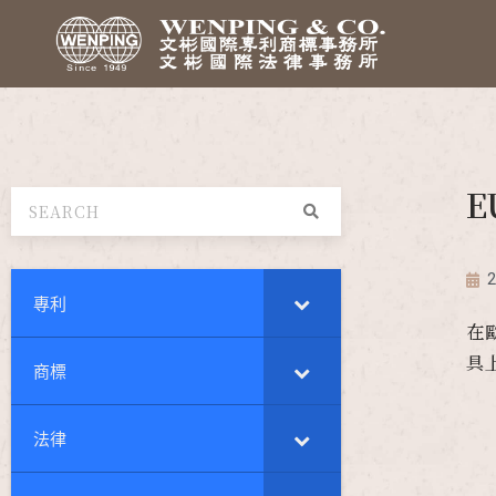
2
專利
在
具
商標
法律