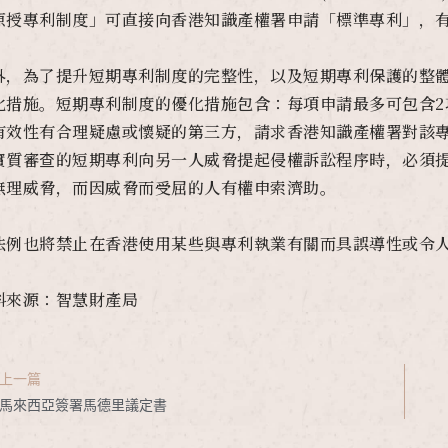
原授專利制度」可直接向香港知識產權署申請「標準專利」，
外，為了提升短期專利制度的完整性，以及短期專利保護的整
化措施。短期專利制度的優化措施包含：每項申請最多可包含2
有效性有合理疑慮或懷疑的第三方，請求香港知識產權署對該
實質審查的短期專利向另一人威脅提起侵權訴訟程序時，必須
無理威脅，而因威脅而受屈的人有權申索濟助。
法例也將禁止在香港使用某些與專利執業有關而具誤導性或令
料來源：智慧財產局
上一篇
馬來西亞簽署馬德里議定書