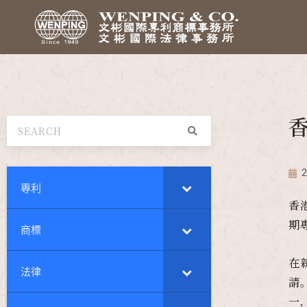
香
2
專利
香
期
商標
在
法律
請
一