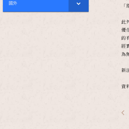
國外
「
此
優
的
經
為
新
資